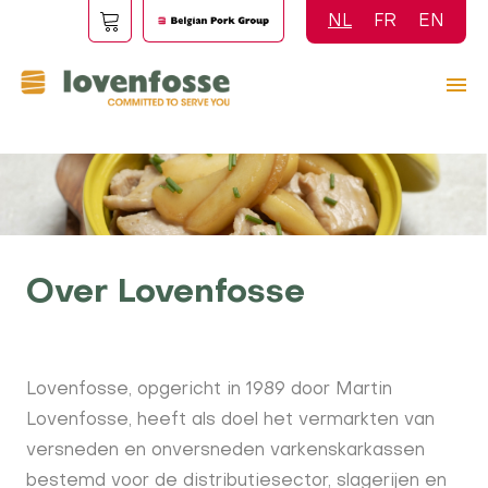
Overslaan
NL
FR
EN
en
naar
de
inhoud
gaan
Over Lovenfosse
Lovenfosse, opgericht in 1989 door Martin
Lovenfosse, heeft als doel het vermarkten van
versneden en onversneden varkenskarkassen
bestemd voor de distributiesector, slagerijen en