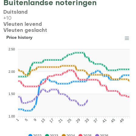
Buitenlandse noteringen
Duitsland
+10
Vleuten levend
Vleuten geslacht
Price history
2.50
2.00
1.50
1.00
5
9
13
17
21
25
29
33
37
41
45
49
1
2022
2023
2024
2025
2026