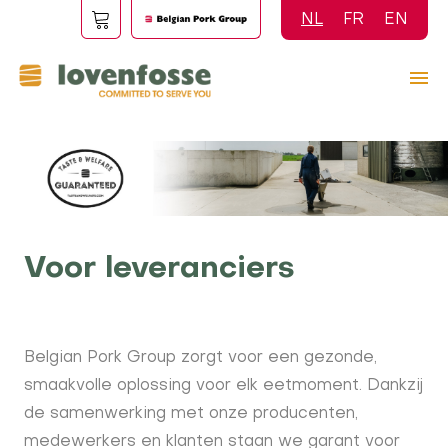
Overslaan
NL
FR
EN
en
naar
de
inhoud
gaan
Voor leveranciers
Belgian Pork Group zorgt voor een gezonde,
smaakvolle oplossing voor elk eetmoment. Dankzij
de samenwerking met onze producenten,
medewerkers en klanten staan we garant voor