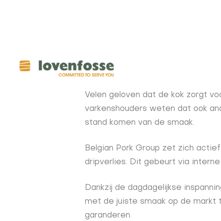
Overslaan
en
naar
de
inhoud
gaan
Lovenfos
main
Velen geloven dat de kok zorgt v
varkenshouders weten dat ook ande
menu
stand komen van de smaak.
Belgian Pork Group zet zich actie
dripverlies. Dit gebeurt via inter
Dankzij de dagdagelijkse inspanni
met de juiste smaak op de markt 
garanderen.