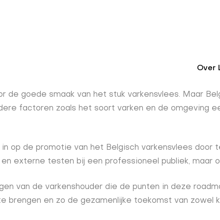
Over 
se
oor de goede smaak van het stuk varkensvlees. Maar Be
re factoren zoals het soort varken en de omgeving een 
f in op de promotie van het Belgisch varkensvlees door 
ne en externe testen bij een professioneel publiek, maar
ngen van de varkenshouder die de punten in deze roadma
te brengen en zo de gezamenlijke toekomst van zowel k