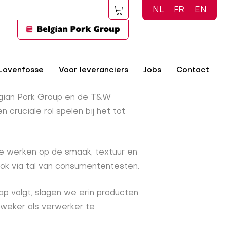
NL
FR
EN
Lovenfosse
Voor leveranciers
Jobs
Contact
lgian Pork Group en de T&W
cruciale rol spelen bij het tot
te werken op de smaak, textuur en
 ook via tal van consumententesten.
p volgt, slagen we erin producten
weker als verwerker te