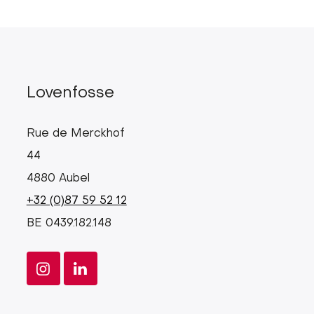
Lovenfosse
Rue de Merckhof
44
4880 Aubel
+32 (0)87 59 52 12
BE 0439.182.148