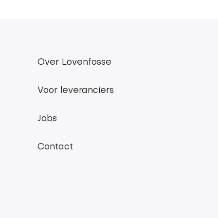
Over Lovenfosse
Lovenfosse
main
Voor leveranciers
menu
Jobs
Contact