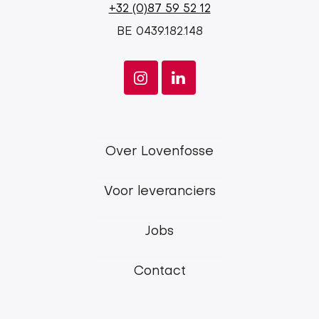
+32 (0)87 59 52 12
BE 0439.182.148
Lovenfosse
Over Lovenfosse
main
Voor leveranciers
menu
Jobs
Contact