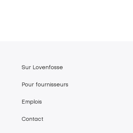
Sur Lovenfosse
Lovenfosse
main
Pour fournisseurs
menu
Emplois
Contact