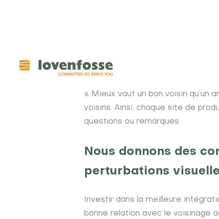
Aller
au
contenu
principal
Lovenfos
main
« Mieux vaut un bon voisin qu’un am
voisins. Ainsi, chaque site de pro
menu
questions ou remarques.
Nous donnons des cons
perturbations visuelle
Investir dans la meilleure intégra
bonne relation avec le voisinage a