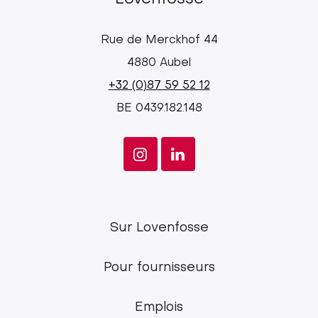
Rue de Merckhof 44
4880 Aubel
+32 (0)87 59 52 12
BE 0439.182.148
Lovenfosse
Sur Lovenfosse
main
Pour fournisseurs
menu
Emplois