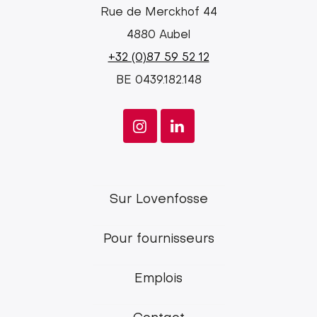
Rue de Merckhof 44
4880 Aubel
+32 (0)87 59 52 12
BE 0439.182.148
Lovenfosse
Sur Lovenfosse
main
Pour fournisseurs
menu
Emplois