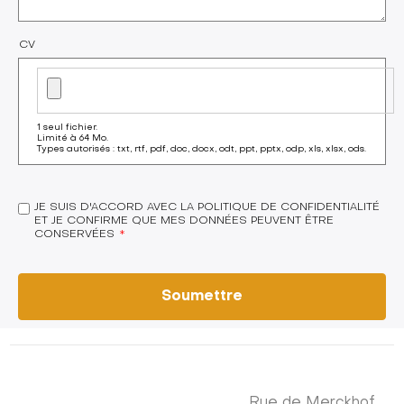
CV
1 seul fichier.
Limité à 64 Mo.
Types autorisés : txt, rtf, pdf, doc, docx, odt, ppt, pptx, odp, xls, xlsx, ods.
JE SUIS D'ACCORD AVEC LA POLITIQUE DE CONFIDENTIALITÉ
ET JE CONFIRME QUE MES DONNÉES PEUVENT ÊTRE
CONSERVÉES
Rue de Merckhof