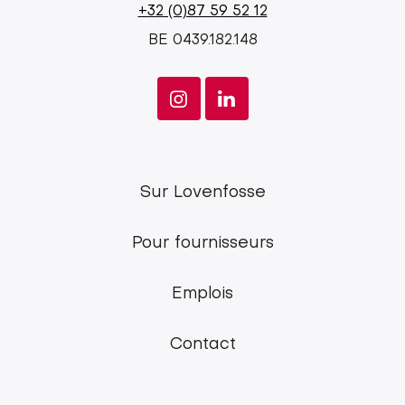
+32 (0)87 59 52 12
BE 0439.182.148
Lovenfosse
Sur Lovenfosse
main
Pour fournisseurs
menu
Emplois
Contact