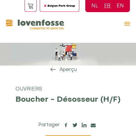
Aller
NL
FR
EN
au
contenu
principal
Aperçu
OUVRIERS
Boucher - Désosseur (H/F)
Partager