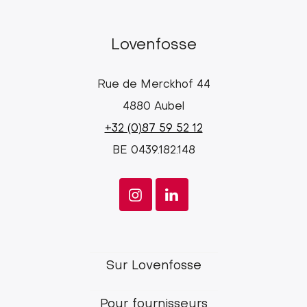
Lovenfosse
Rue de Merckhof 44
4880 Aubel
+32 (0)87 59 52 12
BE 0439.182.148
Lovenfosse
Sur Lovenfosse
main
Pour fournisseurs