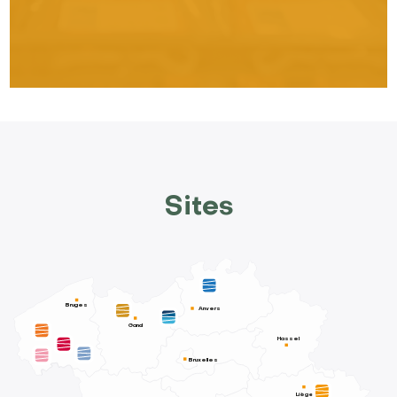
Sites
Bruges
Anvers
Gand
Hassel
Bruxelles
Liège