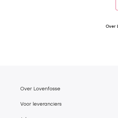
Over 
se
Over Lovenfosse
Lovenfosse
main
Voor leveranciers