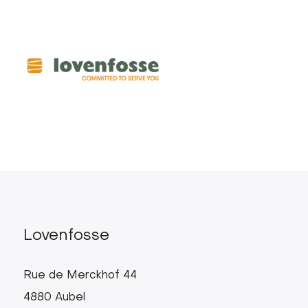
Direkt
zum
Inhalt
Lovenfos
main
menu
Lovenfosse
Rue de Merckhof 44
4880 Aubel