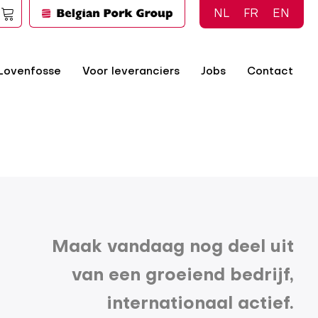
NL
FR
EN
Lovenfosse
Voor leveranciers
Jobs
Contact
Maak vandaag nog deel uit
van een groeiend bedrijf,
internationaal actief.